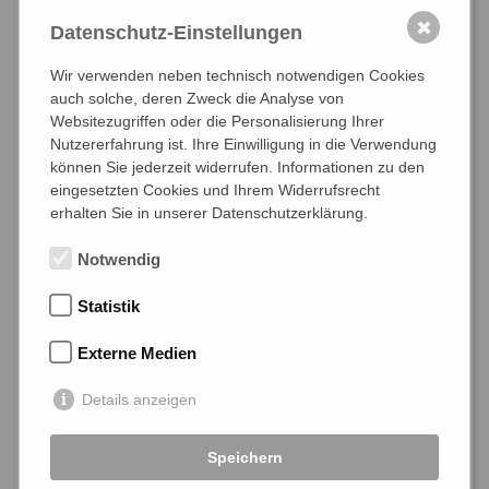
✖
Datenschutz-Einstellungen
Wir verwenden neben technisch notwendigen Cookies
auch solche, deren Zweck die Analyse von
Websitezugriffen oder die Personalisierung Ihrer
Nutzererfahrung ist. Ihre Einwilligung in die Verwendung
können Sie jederzeit widerrufen. Informationen zu den
eingesetzten Cookies und Ihrem Widerrufsrecht
erhalten Sie in unserer Datenschutzerklärung.
Finanzierung
Notwendig
Die Anschaffung mobiler Güter wie Maschinen,
Computer,
PKW
oder Büro­einrichtungen bindet
Statistik
Kapitel und will gut geplant sein. Wir sorgen
Externe Medien
dafür, dass Ihre Finanzierung nicht nur gut und
günstig ist, sondern allen Anforderungen
Details anzeigen
Rechnung trägt. Mit maßgeschneiderten
Finanzierungen und unseren guten Kontakte,
Speichern
die Ihnen Zugang zu exklusiven Konditionen zu