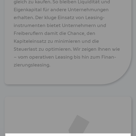
gleich zu kaufen. So bleiben Liquidität und
Eigenkapital für andere Unternehmungen
erhalten. Der kluge Einsatz von Leasing­
instrumenten bietet Unter­nehmern und
Freiberuflern damit die Chance, den
Kapiteleinsatz zu minimieren und die
Steuerlast zu optimieren. Wir zeigen Ihnen wie
– vom operativen Leasing bis hin zum Finan­
zie­rungs­leasing.